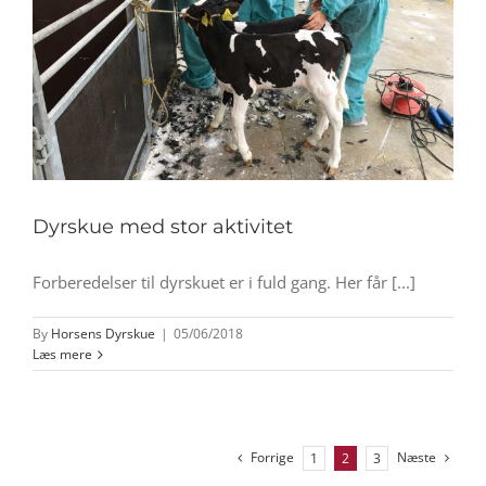
Dyrskue med stor aktivitet
Forberedelser til dyrskuet er i fuld gang. Her får [...]
By
Horsens Dyrskue
|
05/06/2018
Læs mere
Forrige
Næste
1
2
3