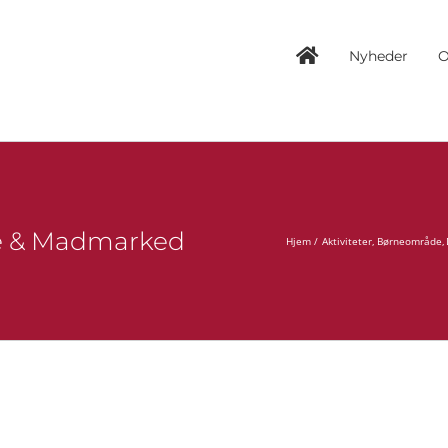
Nyheder
O
kue & Madmarked
Hjem
Aktiviteter
Børneområde