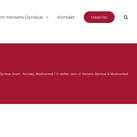
m Horsens Dyrskue
Kontakt
Udstiller
Dyrskue (main - forside)
Madmarked
Vi skifter navn til Horsens Dyrskue & Madmarked