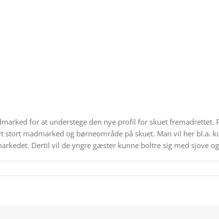
dmarked for at understege den nye profil for skuet fremadrettet.
yt stort madmarked og børneområde på skuet. Man vil her bl.a. k
edet. Dertil vil de yngre gæster kunne boltre sig med sjove og 