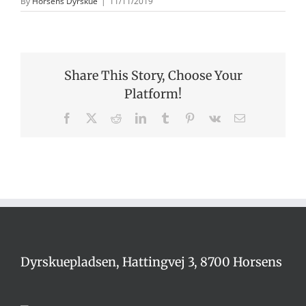
By
Horsens Dyrskue
|
11/11/2019
Share This Story, Choose Your
Platform!
Facebook
X
Reddit
LinkedIn
Tumblr
Pinterest
Vk
E-
mail
Dyrskuepladsen, Hattingvej 3, 8700 Horsens