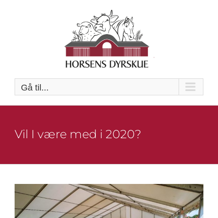
Skip
to
content
Gå til...
Vil I være med i 2020?
Se
større
billede