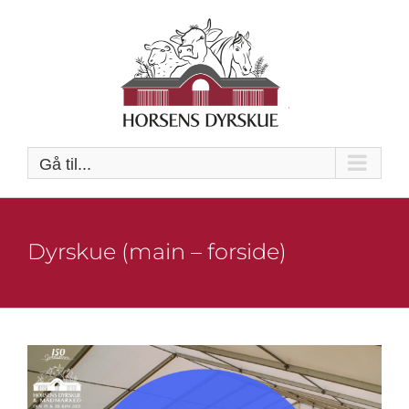
Skip
to
content
Gå til...
Dyrskue (main – forside)