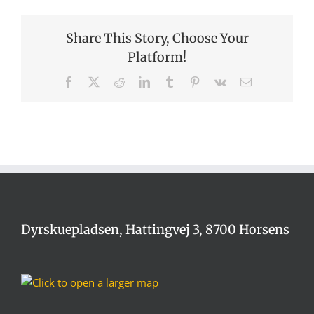
Share This Story, Choose Your
Platform!
Facebook
X
Reddit
LinkedIn
Tumblr
Pinterest
Vk
E-
mail
Dyrskuepladsen, Hattingvej 3, 8700 Horsens