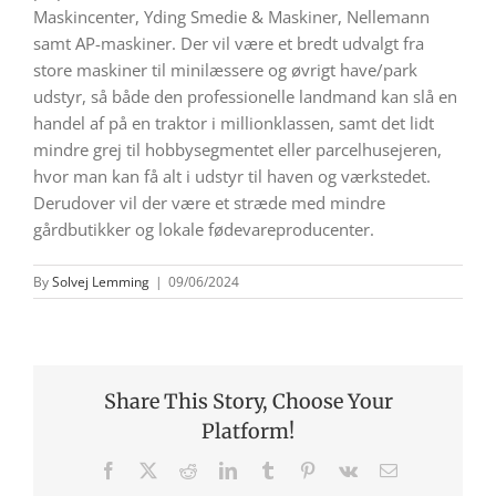
Maskincenter, Yding Smedie & Maskiner, Nellemann
samt AP-maskiner. Der vil være et bredt udvalgt fra
store maskiner til minilæssere og øvrigt have/park
udstyr, så både den professionelle landmand kan slå en
handel af på en traktor i millionklassen, samt det lidt
mindre grej til hobbysegmentet eller parcelhusejeren,
hvor man kan få alt i udstyr til haven og værkstedet.
Derudover vil der være et stræde med mindre
gårdbutikker og lokale fødevareproducenter.
By
Solvej Lemming
|
09/06/2024
Share This Story, Choose Your
Platform!
Facebook
X
Reddit
LinkedIn
Tumblr
Pinterest
Vk
E-
mail