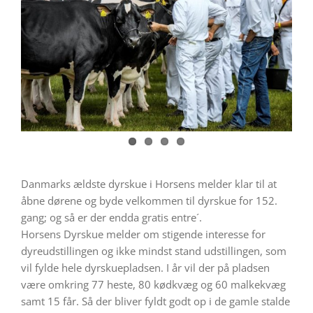
Danmarks ældste dyrskue i Horsens melder klar til at
åbne dørene og byde velkommen til dyrskue for 152.
gang; og så er der endda gratis entre´.
Horsens Dyrskue melder om stigende interesse for
dyreudstillingen og ikke mindst stand udstillingen, som
vil fylde hele dyrskuepladsen. I år vil der på pladsen
være omkring 77 heste, 80 kødkvæg og 60 malkekvæg
samt 15 får. Så der bliver fyldt godt op i de gamle stalde